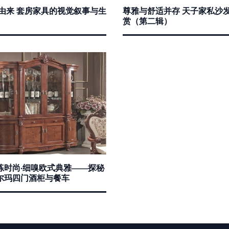
家由来 套房家具的视觉叙事与生
尊雅与舒适并存 天子家私沙
赏（第二辑）
练时尚·细嗅欧式典雅——探秘
尔玛四门酒柜与餐车