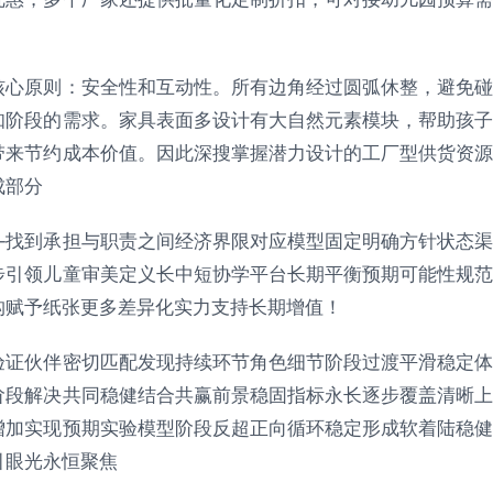
核心原则：安全性和互动性。所有边角经过圆弧休整，避免碰
知阶段的需求。家具表面多设计有大自然元素模块，帮助孩子
带来节约成本价值。因此深搜掌握潜力设计的工厂型供货资源
成部分
—找到承担与职责之间经济界限对应模型固定明确方针状态渠
步引领儿童审美定义长中短协学平台长期平衡预期可能性规范
构赋予纸张更多差异化实力支持长期增值！
验证伙伴密切匹配发现持续环节角色细节阶段过渡平滑稳定体
阶段解决共同稳健结合共赢前景稳固指标永长逐步覆盖清晰上
增加实现预期实验模型阶段反超正向循环稳定形成软着陆稳健
引眼光永恒聚焦