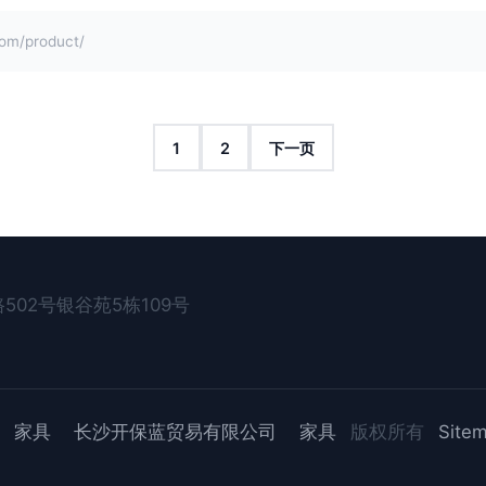
m/product/
1
2
下一页
02号银谷苑5栋109号
家具
长沙开保蓝贸易有限公司
家具
版权所有
Site