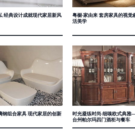
私 经典设计成就现代家居新风
粤橱·家由来 套房家具的视觉
活美学
璃钢组合家具 现代家居的创新
时光凝练时尚·细嗅欧式典雅
台州帕尔玛四门酒柜与餐车