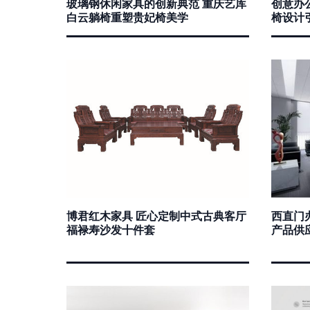
玻璃钢休闲家具的创新典范 重庆艺库
创意办
白云躺椅重塑贵妃椅美学
椅设计
博君红木家具 匠心定制中式古典客厅
西直门
福禄寿沙发十件套
产品供